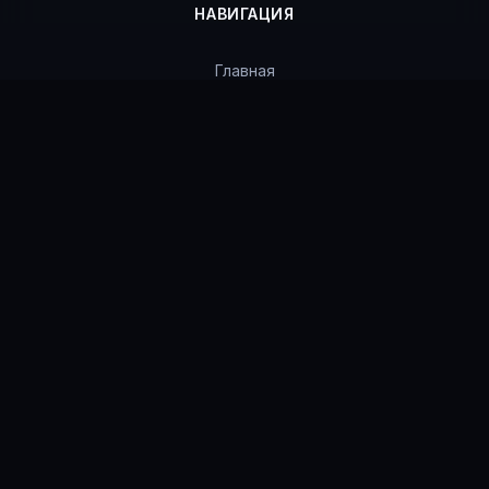
НАВИГАЦИЯ
Главная
Каталог
Статусы продуктов
Гарантии
Поддержка
Ошибки
Контакты