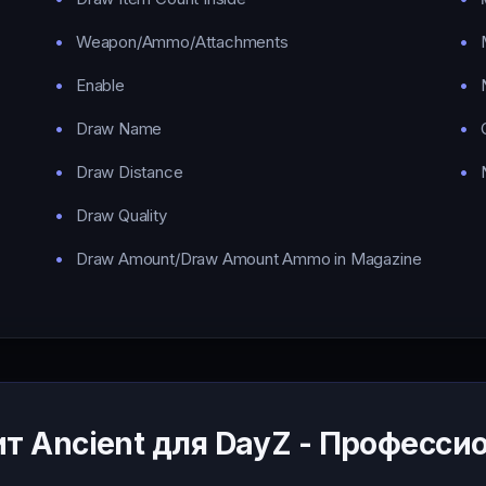
Weapon/Ammo/Attachments
Enable
Draw Name
Draw Distance
Draw Quality
Draw Amount/Draw Amount Ammo in Magazine
т Ancient для DayZ - Професс