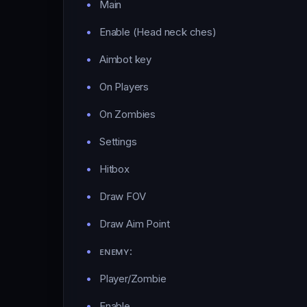
Main
Enable (Head neck ches)
Aimbot key
On Players
On Zombies
Settings
Hitbox
Draw FOV
Draw Aim Point
ᴇɴᴇᴍʏ:
Player/Zombie
Enable