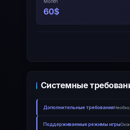
Month
60$
Системные требован
Дополнительные требования
Необхо
Поддерживаемые режимы игры
Окон