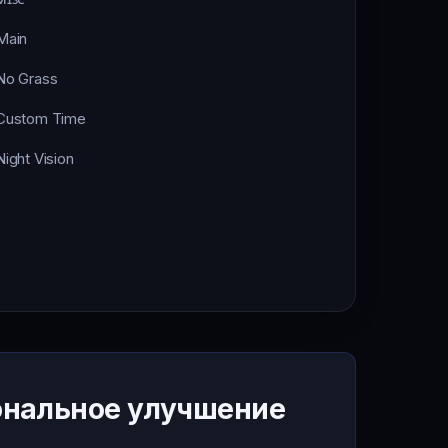
Main
No Grass
Custom Time
Night Vision
иональное улучшение