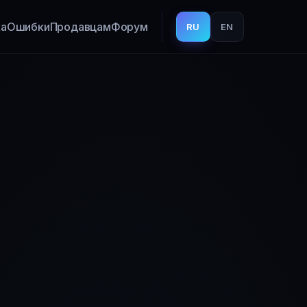
а
Ошибки
Продавцам
Форум
RU
EN