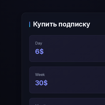
Купить подписку
Day
6$
Week
30$