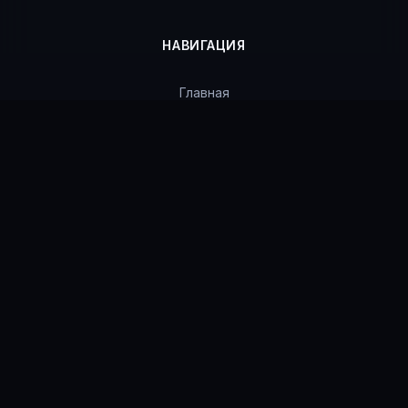
НАВИГАЦИЯ
Главная
Каталог
Статусы продуктов
Гарантии
Поддержка
Ошибки
Контакты