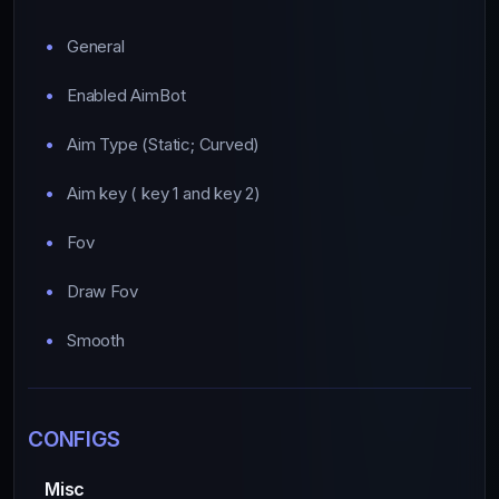
General
Enabled AimBot
Aim Type (Static; Curved)
Aim key ( key 1 and key 2)
Fov
Draw Fov
Smooth
CONFIGS
Misc